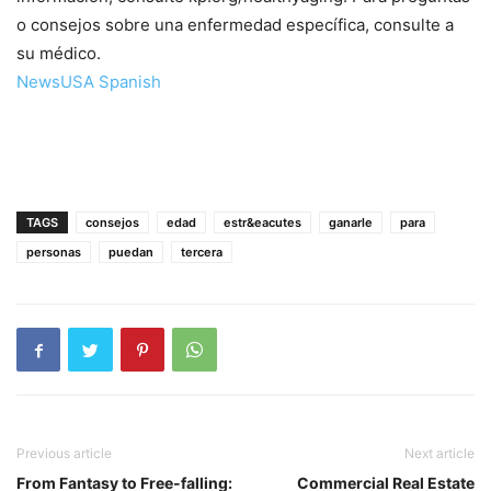
o consejos sobre una enfermedad específica, consulte a
su médico.
NewsUSA Spanish
TAGS
consejos
edad
estr&eacutes
ganarle
para
personas
puedan
tercera
Previous article
Next article
From Fantasy to Free-falling:
Commercial Real Estate