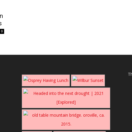
n
s
0
Th