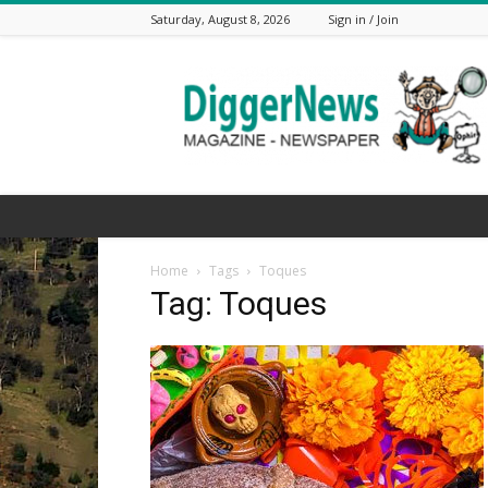
Saturday, August 8, 2026
Sign in / Join
The
Digger
News
Home
Tags
Toques
Tag: Toques